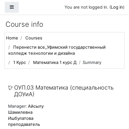
Skip to main content
Side panel
You are not logged in. (
Log in
)
Course info
Home
Courses
Перенести все_Уфимский государственный
колледж технологии и дизайна
1 Курс
Математика 1 курс Д
Summary
ОУП.03 Математика (специальность
ДОУиА)
Manager:
Айсылу
Шамилевна
Ишбулатова
преподаватель