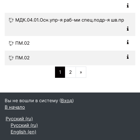
МДК.04.01.Осн.упр-я раб-ми спец.подр-я шв.пр
ПМ.02
ПМ.02
(текущая)
Далее
1
2
»
Вы не вошли в систему (
Вход
)
В начало
Русский ‎(ru)‎
Русский ‎(ru)‎
English ‎(en)‎