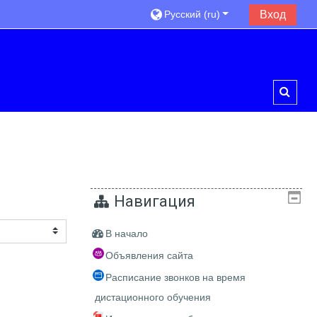
Русский ‎(ru)‎
Вход
Toggl
Навигация
В начало
Объявления сайта
Расписание звонков на время
дистационного обучения