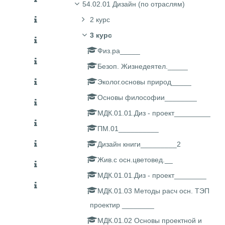
54.02.01 Дизайн (по отраслям)
2 курс
3 курс
Физ.ра_____
Безоп. Жизнедеятел._____
Эколог.основы природ_____
Основы философии________
МДК.01.01.Диз - проект_________
ПМ.01__________
Дизайн книги_________2
Жив.с осн.цветовед.__
МДК.01.01.Диз - проект________
МДК.01.03 Методы расч осн. ТЭП
проектир ________
МДК.01.02 Основы проектной и