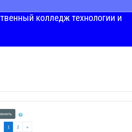
твенный колледж технологии и
енить
(текущая)
Далее
1
2
»