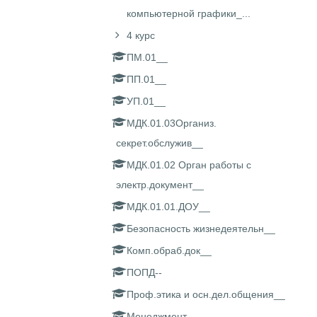
компьютерной графики_...
4 курс
ПМ.01__
ПП.01__
УП.01__
МДК.01.03Организ.
секрет.обслужив__
МДК.01.02 Орган работы с
электр.документ__
МДК.01.01.ДОУ__
Безопасность жизнедеятельн__
Комп.обраб.док__
ПОПД--
Проф.этика и осн.дел.общения__
Менеджмент__