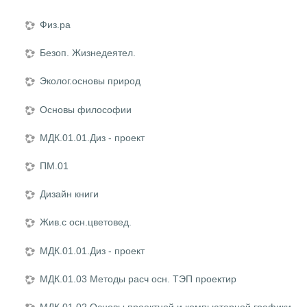
Физ.ра
Безоп. Жизнедеятел.
Эколог.основы природ
Основы философии
МДК.01.01.Диз - проект
ПМ.01
Дизайн книги
Жив.с осн.цветовед.
МДК.01.01.Диз - проект
МДК.01.03 Методы расч осн. ТЭП проектир
МДК.01.02 Основы проектной и компьютерной графики