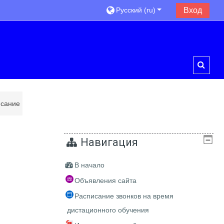
Русский ‎(ru)‎
Вход
Toggl
сание
Навигация
В начало
Объявления сайта
Расписание звонков на время
дистационного обучения